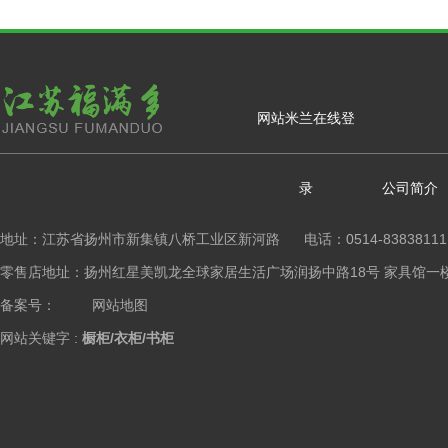
网站米兰在线登
录
公司简介
地址：江苏省扬州市新集镇八桥工业区新河路 电话：0514-83838111
零售店地址：扬州红星美凯龙全球家居生活广场润扬中路18号 家具馆一楼橱柜区 Copy
备案号：
网站地图
网站关键字 :
橱柜/衣柜/书柜