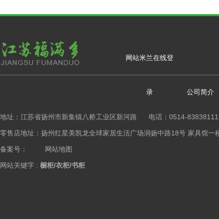
网站米兰在线登
录
公司简介
地址：江苏省扬州市新集镇八桥工业区新河路 电话：0514-83838111
零售店地址：扬州红星美凯龙全球家居生活广场润扬中路18号 家具馆一楼橱柜区 Copy
备案号：
网站地图
网站关键字 :
橱柜/衣柜/书柜