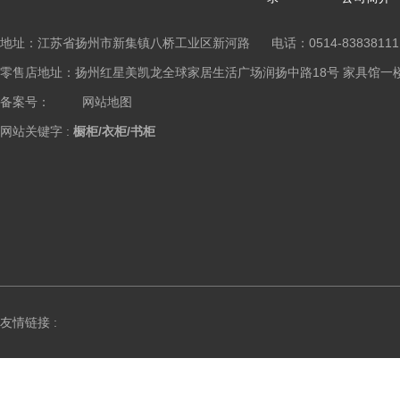
地址：江苏省扬州市新集镇八桥工业区新河路 电话：0514-83838111
零售店地址：扬州红星美凯龙全球家居生活广场润扬中路18号 家具馆一楼橱柜区 Copy
备案号：
网站地图
网站关键字 :
橱柜/衣柜/书柜
友情链接 :