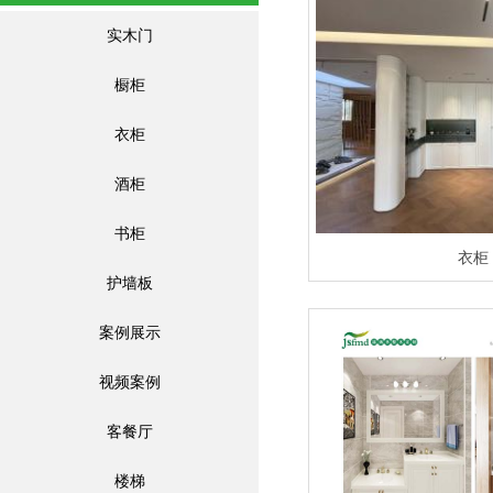
实木门
橱柜
衣柜
酒柜
书柜
衣柜
护墙板
案例展示
视频案例
客餐厅
楼梯