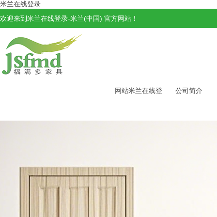
米兰在线登录
欢迎来到米兰在线登录-米兰(中国) 官方网站！
网站米兰在线登
公司简介
录