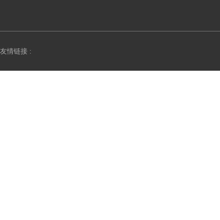
友情链接 :