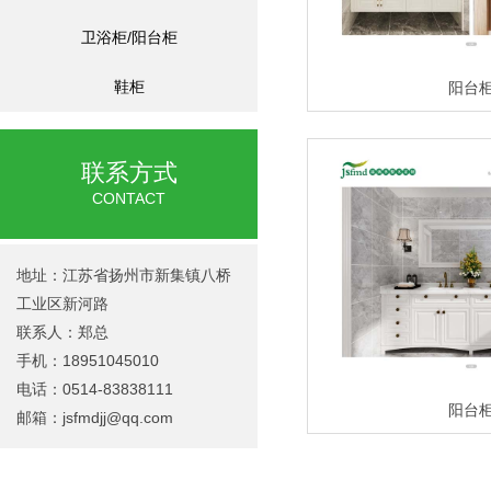
卫浴柜/阳台柜
鞋柜
阳台
联系方式
CONTACT
地址：江苏省扬州市新集镇八桥
工业区新河路
联系人：郑总
手机：18951045010
电话：0514-83838111
阳台
邮箱：
jsfmdjj@qq.com