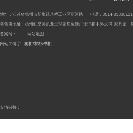
地址：江苏省扬州市新集镇八桥工业区新河路 电话：0514-83838111
零售店地址：扬州红星美凯龙全球家居生活广场润扬中路18号 家具馆一楼橱柜区 Copy
备案号：
网站地图
网站关键字 :
橱柜/衣柜/书柜
友情链接 :