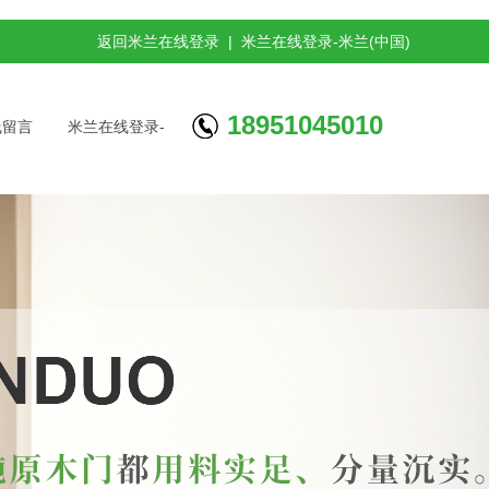
返回米兰在线登录
|
米兰在线登录-米兰(中国)
18951045010
线留言
米兰在线登录-
米兰(中国)