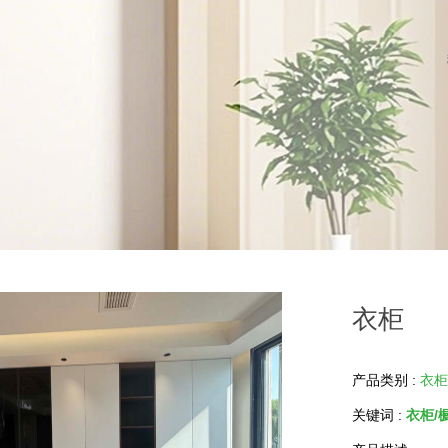
衣柜
产品类别 :
衣柜
关键词 :
衣柜/