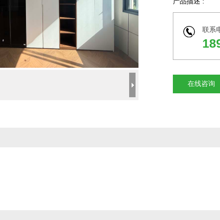
产品描述 :
联系电
18
在线咨询