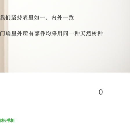
0
橱柜/书柜