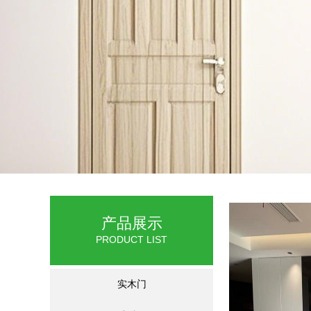
产品展示
PRODUCT LIST
实木门