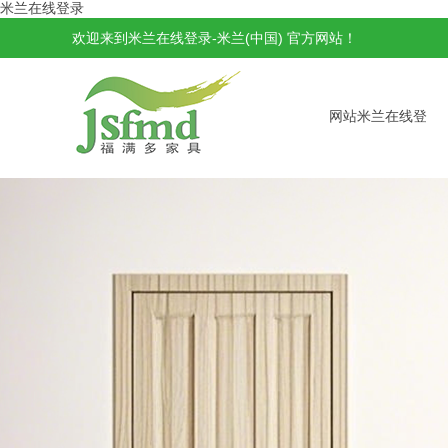
米兰在线登录
欢迎来到米兰在线登录-米兰(中国) 官方网站！
网站米兰在线登
录