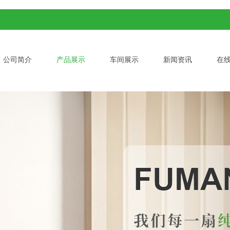
公司简介
产品展示
车间展示
新闻资讯
在