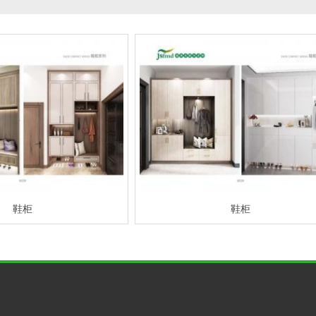
鞋柜
鞋柜