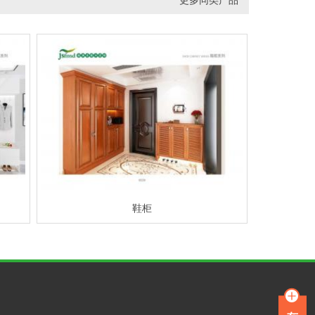
更多同类产品
鞋柜