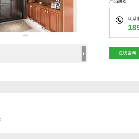
产品描述 :
联系电
18
在线咨询
;