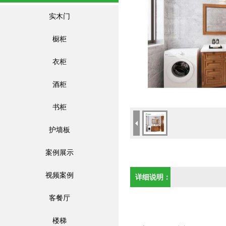
实木门
橱柜
衣柜
酒柜
书柜
护墙板
案例展示
视频案例
详细说明：
客餐厅
楼梯