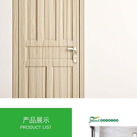
产品展示
PRODUCT LIST