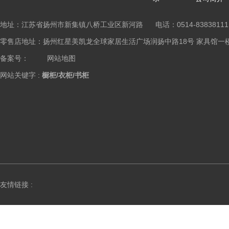
地址：江苏省扬州市新集镇八桥工业区新河路 电话：0514-83838111
零售店地址：扬州红星美凯龙全球家居生活广场润扬中路18号 家具馆一楼橱柜区 Copy
备案号：
网站地图
网站关键字 :
橱柜/衣柜/书柜
友情链接 :