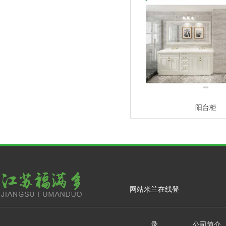
阳台柜
网站米兰在线登
录
公司简介