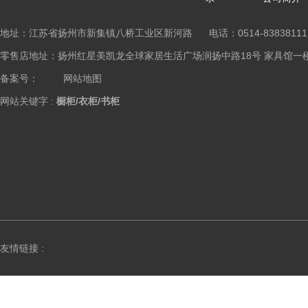
地址：江苏省扬州市新集镇八桥工业区新河路 电话：0514-83838111
零售店地址：扬州红星美凯龙全球家居生活广场润扬中路18号 家具馆一楼橱柜区 Copy
备案号：
网站地图
网站关键字 :
橱柜/衣柜/书柜
友情链接 :