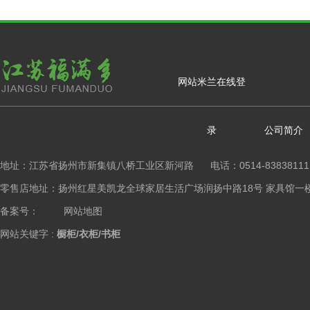
网站米兰在线登
录
公司简介
地址：江苏省扬州市新集镇八桥工业区新河路 电话：0514-83838111
零售店地址：扬州红星美凯龙全球家居生活广场润扬中路18号 家具馆一楼橱柜区 Copy
备案号：
网站地图
网站关键字 :
橱柜/衣柜/书柜